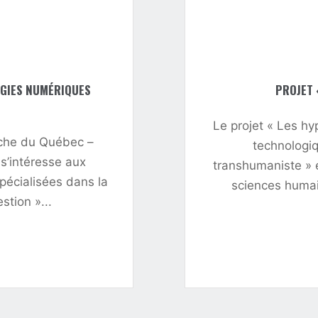
OGIES NUMÉRIQUES
PROJET 
Le projet « Les hy
rche du Québec –
technologiq
s’intéresse aux
transhumaniste » e
pécialisées dans la
sciences huma
stion »...
,
RS