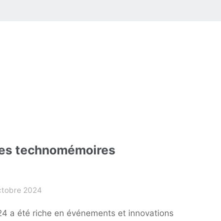
CANADA »"
 les technomémoires
ctobre 2024
24 a été riche en événements et innovations