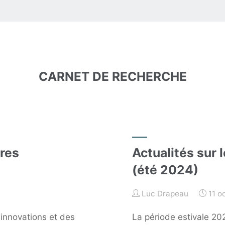
OGIES
UES
TES
CARNET DE RECHERCHE
res
Actualités sur
(été 2024)
Luc Drapeau
11 o
innovations et des
La période estivale 20