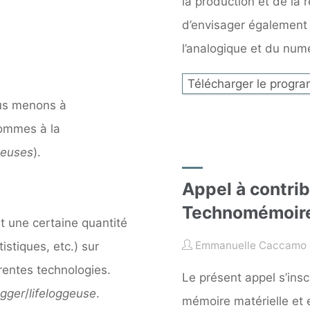
la production et de la
d’envisager également 
l’analogique et du numé
Télécharger le progr
ous menons à
sommes à la
geuses
).
Appel à contrib
Technomémoir
 une certaine quantité
Emmanuelle Caccamo
stiques, etc.) sur
rentes technologies.
Le présent appel s’ins
ogger
/
lifeloggeuse
.
mémoire matérielle et 