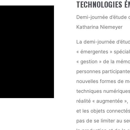
TECHNOLOGIES É
Demi-journée d’étude 
Katharina Niemeyer
La demi-journée d’étud
« émergentes » spécial
« gestion » de la mémo
personnes participante
nouvelles formes de mé
techniques numériques ré
réalité « augmentée », 
et les objets connectés
pas de se limiter au s