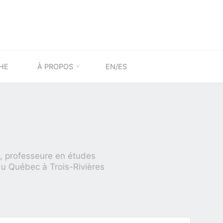
HE
À PROPOS
EN/ES
, professeure en études
du Québec à Trois-Rivières