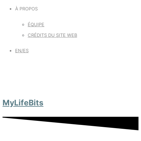
À PROPOS
ÉQUIPE
CRÉDITS DU SITE WEB
EN/ES
MyLifeBits