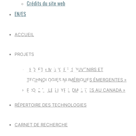
Crédits du site web
EN/ES
ACCUEIL
PROJETS
ENTREPRISE :
PROJET « MÉMOIRE, SOUVENIRS ET
HEREAFTER AI
TECHNOLOGIES NUMÉRIQUES ÉMERGENTES »
PROJET « LES HYPERDIARISTES AU CANADA »
RÉPERTOIRE DES TECHNOLOGIES
CARNET DE RECHERCHE