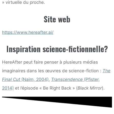
» virtuelle du proche.
Site web
https://www.hereafter.ai/
Inspiration science-fictionnelle?
HereAfter peut faire penser à plusieurs médias
imaginaires dans les œuvres de science-fiction :
The
Final Cut
(Naïm, 2004)
,
Transcendence
(Pfister,
2014)
et l’épisode « Be Right Back » (
Black Mirror
).