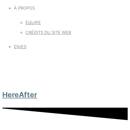
À PROPOS
ÉQUIPE
CRÉDITS DU SITE WEB
EN/ES
HereAfter