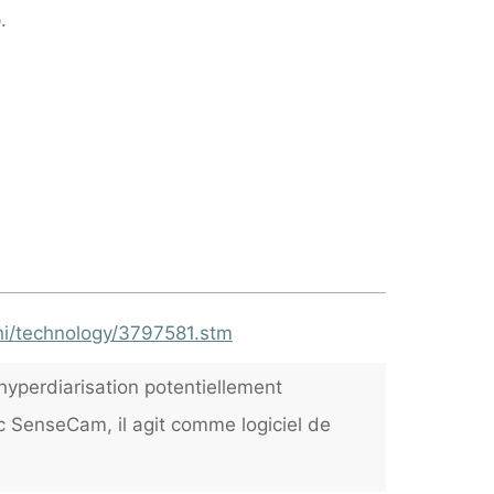
.
hi/technology/3797581.stm
hyperdiarisation potentiellement
c SenseCam, il agit comme logiciel de