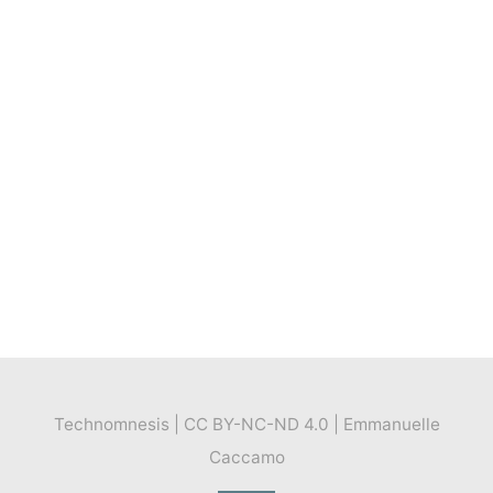
Technomnesis | CC BY-NC-ND 4.0 | Emmanuelle
Caccamo