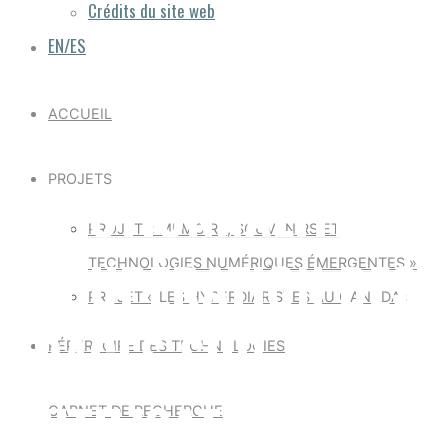
Crédits du site web
EN/ES
ACCUEIL
PROJETS
FONCTIONNALITÉS :
PROJET « MÉMOIRE, SOUVENIRS ET
RÉCUPÉRATION DES
TECHNOLOGIES NUMÉRIQUES ÉMERGENTES »
PROJET « LES HYPERDIARISTES AU CANADA »
TRACES SUR
RÉPERTOIRE DES TECHNOLOGIES
L'UTILISATION
CARNET DE RECHERCHE