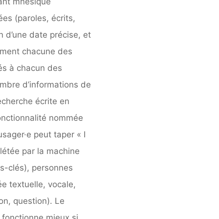
tant mnésique
ées (paroles, écrits,
n d’une date précise, et
uement chacune des
lés à chacun des
ombre d’informations de
recherche écrite en
fonctionnalité nommée
usager·e peut taper « I
létée par la machine
ts-clés), personnes
e textuelle, vocale,
ion, question). Le
 fonctionne mieux si