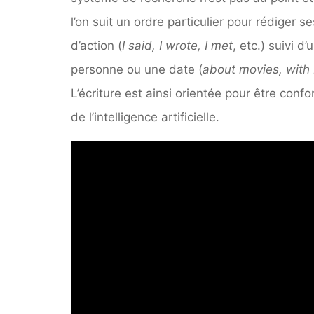
l’on suit un ordre particulier pour rédiger s
d’action (
I said, I wrote, I met
, etc.) suivi 
personne ou une date (
about movies, with 
L’écriture est ainsi orientée pour être con
de l’intelligence artificielle.