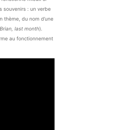
es souvenirs : un verbe
d’un thème, du nom d’une
Brian, last month
).
forme au fonctionnement