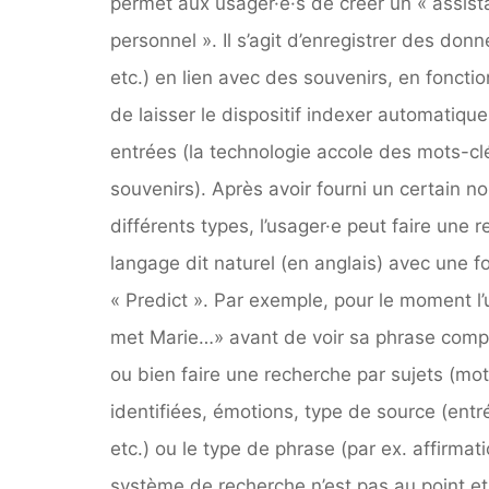
permet aux usager·e·s de créer un « assis
personnel ». Il s’agit d’enregistrer des donn
etc.) en lien avec des souvenirs, en fonctio
de laisser le dispositif indexer automatiq
entrées (la technologie accole des mots-c
souvenirs). Après avoir fourni un certain n
différents types, l’usager·e peut faire une 
langage dit naturel (en anglais) avec une 
« Predict ». Par exemple, pour le moment l’
met Marie…» avant de voir sa phrase comp
ou bien faire une recherche par sujets (mo
identifiées, émotions, type de source (entré
etc.) ou le type de phrase (par ex. affirmat
système de recherche n’est pas au point et