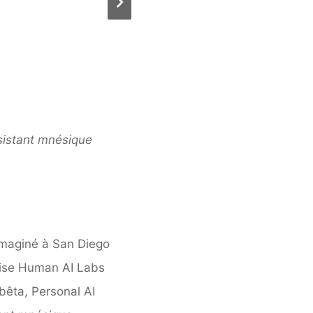
ssistant mnésique
 imaginé à San Diego
prise Human AI Labs
bêta, Personal AI