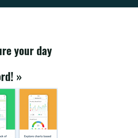
ure your day
rd! »