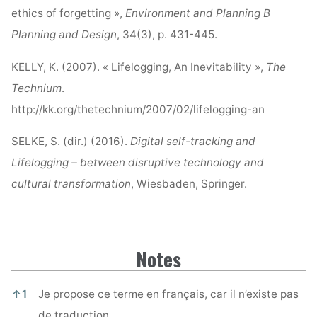
ethics of forgetting »,
Environment and Planning B
Planning and Design
, 34(3), p. 431-445.
KELLY, K. (2007). « Lifelogging, An Inevitability »,
The
Technium
.
http://kk.org/thetechnium/2007/02/lifelogging-an
SELKE, S. (dir.) (2016).
Digital self-tracking and
Lifelogging – between disruptive technology and
cultural transformation
, Wiesbaden, Springer.
Notes
Notes
↑
1
Je propose ce terme en français, car il n’existe pas
de traduction.